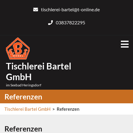
Skip
tischlerei-bartel@t-online.de
to
content
03837822295
O
M
Tischlerei Bartel
GmbH
im Seebad Heringsdorf
Referenzen
Tischlerei Bartel GmbH
>
Referenzen
Referenzen